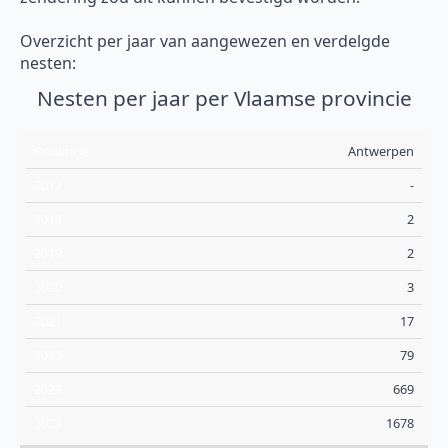
Overzicht per jaar van aangewezen en verdelgde
nesten:
Nesten per jaar per Vlaamse provincie
Antwerpen
Provincie
2017
2018
2019
2020
2021
2022
-
2
2
3
17
79
669
1678