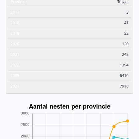
Totaal
3
41
32
120
242
1394
6416
7918