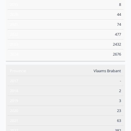
8
44
74
477
2432
2676
Vlaams Brabant
-
2
3
23
63
382